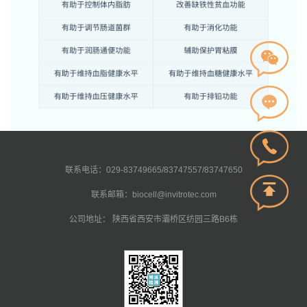
联系电话：029-83749665/83747557/83747650
联系邮箱：biocell@invitrotec.com
公司地址： 陕西省西安市灞桥区纺园三路B6栋